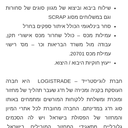
שילוח ביבוא וביצוא של מגוון סוגים של סחורות
וגם במשלוחים מסוג SCRAP
סחר בינלאומי הכולל איתור ספקים בחו"ל
עמילות מכס – כולל שחרור מכס אישורי תקן,
עבודה מול משרד הבריאות וכו' – מס' רישוי
עמילת מכס 20701.
ייעוץ חוקיות היבוא / היצוא.
חברת לוג'יסטרייד – LOGISTRADE היא חברה
העוסקת בקניה ומכירה של ח"ג שעבר תהליך של מחזור
ומוכרת ומשלחת ללקוחות המורשים ומתמחים באותו
סוג ח"ג במדינתם. החברה מחוברת לכל אתרי המיון
והמחזור של הפסולת בישראל ויש לה הסכמים
גלובליים מתאגידי המחזור המובילים בישראל,