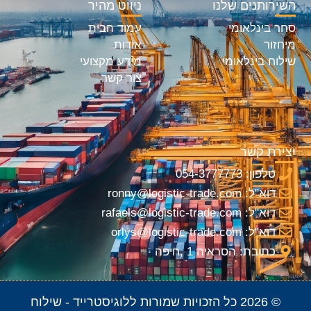
השירותנים שלנו
ניווט מהיר
סחר בינלאומי
עמוד הבית
מיחזור
אודות
שילוח בינלאומי
מידע מקצועי
צור קשר
יצירת קשר
טלפון: 054-3777773
דוא"ל: ronny@logistic-trade.com
דוא"ל: rafaels@logistic-trade.com
דוא"ל: orlys@logistic-trade.com
כתובת: הסראיה 1 ,חיפה
© 2026 כל הזכויות שמורות ללוגיסטרייד - שילוח