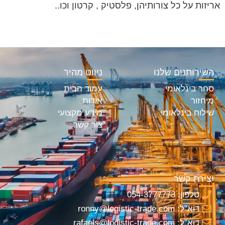
אריזות על כל צורותיהן, פלסטיק , קרטון וכו..
השירותנים שלנו
ניווט מהיר
סחר בינלאומי
עמוד הבית
מיחזור
אודות
שילוח בינלאומי
מידע מקצועי
צור קשר
יצירת קשר
טלפון: 054-3777773
דוא"ל: ronny@logistic-trade.com
דוא"ל: rafaels@logistic-trade.com