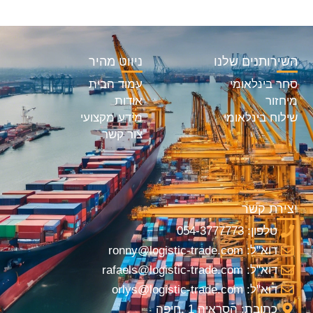
השירותנים שלנו
ניווט מהיר
סחר בינלאומי
עמוד הבית
מיחזור
אודות
שילוח בינלאומי
מידע מקצועי
צור קשר
יצירת קשר
טלפון: 054-3777773
דוא"ל: ronny@logistic-trade.com
דוא"ל: rafaels@logistic-trade.com
דוא"ל: orlys@logistic-trade.com
כתובת: הסראיה 1 ,חיפה